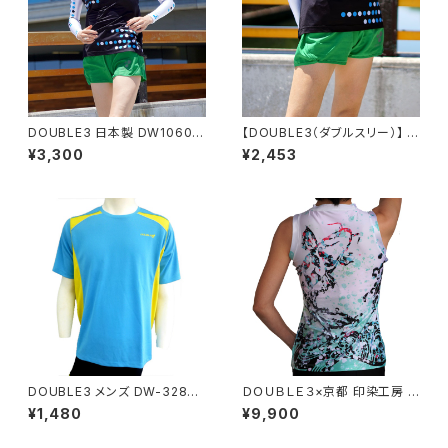
DOUBLE3 日本製 DW1060
【DOUBLE3（ダブルスリー）】 レ
男女兼用アームカバー UVケア
ディース DW-5480 ランニング
¥3,300
¥2,453
ー 日本製
キュロットパンツ 3インチ グリー
ン
DOUBLE3 メンズ DW-3280
ＤＯＵＢＬＥ３×京都 印染工房 ス
ランニングTシャツ ライトブルー
ギシタ WOMEN 鯉 DW5313KI
¥1,480
¥9,900
日本製 ランニングノースリーブ
シャツ エキップモデル