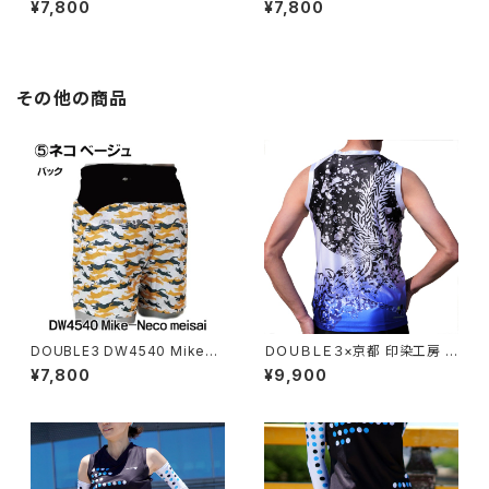
¥7,800
¥7,800
ニングパンツマルチポケット（イ
ニングパンツマルチポケット（イ
ンナーパンツ付き）ユニセックス
ンナーパンツ付き）ユニセックス
その他の商品
DOUBLE3 DW4540 Mike-N
ＤＯＵＢＬＥ３×京都 印染工房 ス
eco meisai BaigexBlack ラ
ギシタ MEN 鳳凰 DW3313HO
¥7,800
¥9,900
ンニングパンツマルチポケット
日本製 ランニングノースリーブ
（インナーパンツ付き）ユニセッ
シャツ エキップモデル
クス