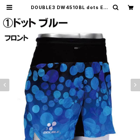
DOUBLE3 DW4510BL dots Ear
th Blue ランニングパンツマルチポ
ケット（インナーパンツ付き）ユニセッ
クス | DOUBLE3 official web sh
op